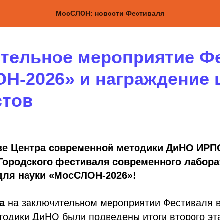
МосСЛОН: новости Фестиваля
тельное мероприятие Ф
Н-2026» и награждение 
стов
азе Центра современной методики ДиНО ИР
 Городского фестиваля современного лабора
для науки «МосСЛОН-2026»!
да
на заключительном мероприятии Фестиваля 
тодики ДиНО были подведены итоги второго эт