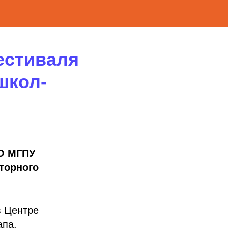
естиваля
школ-
ПО МГПУ
торного
в Центре
апа.