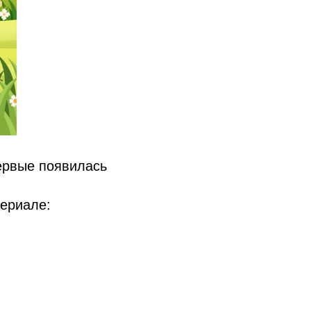
ервые появилась
териале: