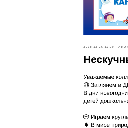
2025-12-26 11:00
АНО
Нескучн
Уважаемые колл
🧐 Заглянем в 
В дни новогодни
детей дошкольно
🎲 Играем кругл
🌲 В мире прир