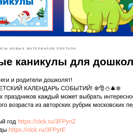
НСЫ НОВЫХ МАТЕРИАЛОВ ПОРТАЛА
ые каникулы для дошко
еги и родители дошколят!
ДЕТСКИЙ КАЛЕНДАРЬ СОБЫТИЙ! ❄️🎅⛄️🎄❄️
х праздников каждый может выбрать интересно
го возраста из авторских рубрик московских пе
ый год
https://clck.ru/3FPynZ
оды
https://clck.ru/3FPyrE