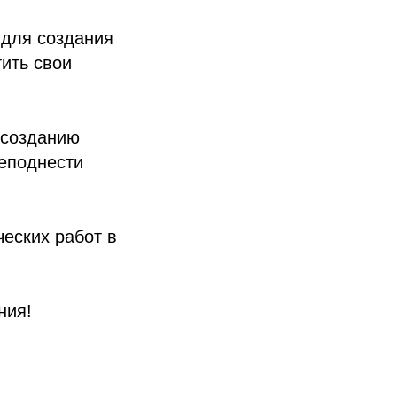
 для создания
ить свои
 созданию
реподнести
еских работ в
ния!