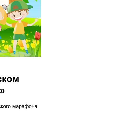
ском
»
ского марафона