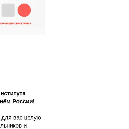
нститута
нём России!
 для вас целую
льников и