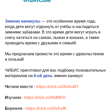
Зимние каникулы
— это особенное время года,
когда дети могут отдохнуть от учёбы и насладиться
зимними забавами. В это время дети могут играть в
снегу, кататься на санках, лыжах и коньках, а также
проводить время с друзьями и семьёй.
Мы предлагаем провести это время с удовольствием
и пользой!
ЧИБИС приготовил для вас подборку познавательных
материалов на
6-ой день
зимних каникул:
Ч
итаем вместе -
https://clck.ru/3GAuB7
И
зучаем -
https://clck.ru/3GBBVr
Б
ережем -
https://clck.ru/3GAsfK