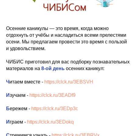
Осенние каникулы — это время, когда можно
отдохнуть от учёбы и насладиться всеми прелестями
осени. Мы предлагаем провести это время с пользой
и удовольствием.
ЧИБИС приготовил для вас подборку познавательных
материалов на
8-ой день
осенних каникул:
Ч
итаем вместе -
https://clck.ru/3EBSVH
И
зучаем -
https://clck.ru/3EADf9
Б
ережем -
https://clck.ru/3EDp3c
И
граем -
https://clck.ru/3EDokq
С
тремимся узнать -
https://clck.ru/3EBRVx