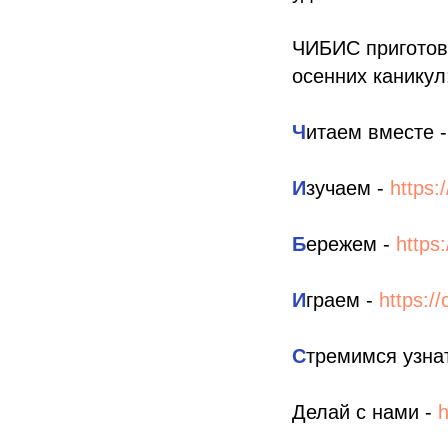
ЧИБИС приготов
осенних каникул
Ч
итаем вместе -
И
зучаем -
https:
Б
ережем -
https
И
граем -
https:/
С
тремимся узна
Делай с нами -
h