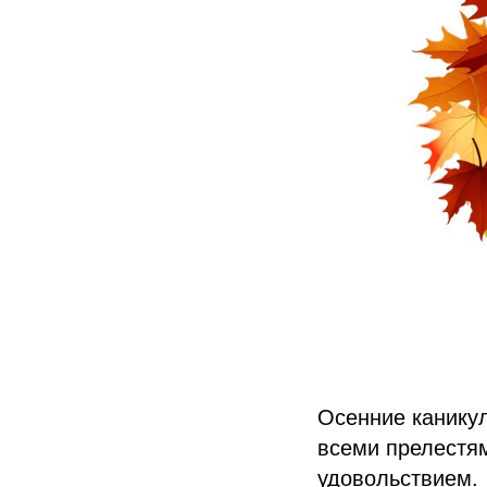
Осенние каникул
всеми прелестям
удовольствием.