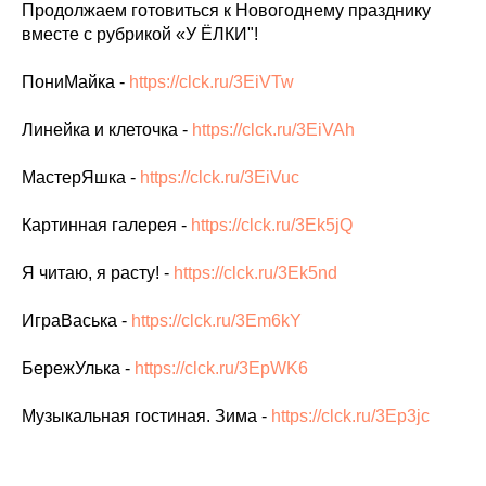
Продолжаем готовиться к Новогоднему празднику
вместе с рубрикой «У ЁЛКИ"!
ПониМайка -
https://clck.ru/3EiVTw
Линейка и клеточка -
https://clck.ru/3EiVAh
МастерЯшка -
https://clck.ru/3EiVuc
Картинная галерея -
https://clck.ru/3Ek5jQ
Я читаю, я расту! -
https://clck.ru/3Ek5nd
ИграВаська -
https://clck.ru/3Em6kY
БережУлька -
https://clck.ru/3EpWK6
Музыкальная гостиная. Зима -
https://clck.ru/3Ep3jc