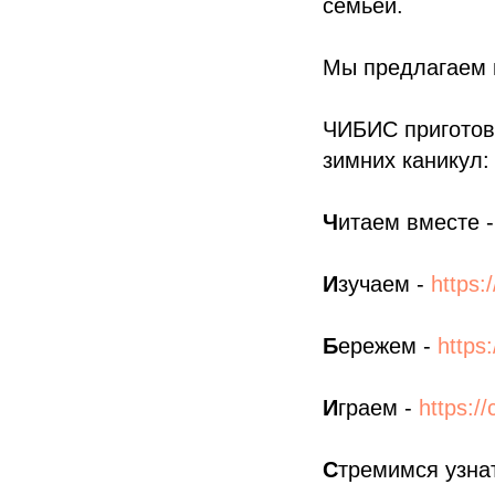
семьёй.
Мы предлагаем п
ЧИБИС приготов
зимних каникул:
Ч
итаем вместе 
И
зучаем -
https:
Б
ережем -
https
И
граем -
https:/
С
тремимся узна