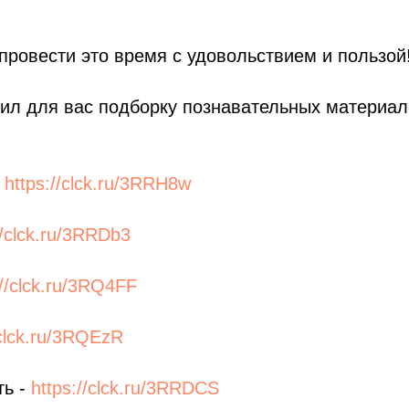
ровести это время с удовольствием и пользой
ил для вас подборку познавательных материа
-
https://clck.ru/3RRH8w
//clck.ru/3RRDb3
://clck.ru/3RQ4FF
/clck.ru/3RQEzR
ть -
https://clck.ru/3RRDCS