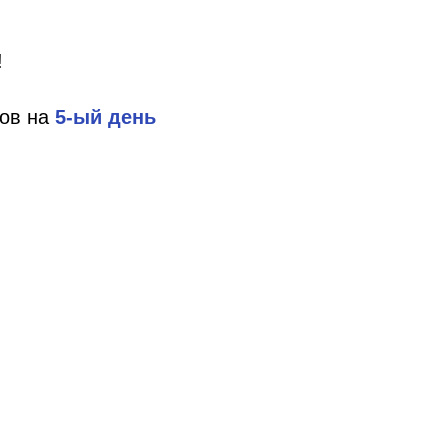
!
лов на
5-ый день