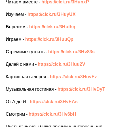
Ч
итаем вместе -
https://clck.ru/3HunxP
И
зучаем -
https://clck.ru/3HuyUX
Б
ережем -
https://clck.ru/3Huthq
И
граем -
https://clck.ru/3HuuQp
С
тремимся узнать -
https://clck.ru/3Hv83s
Делай с нами -
https://clck.ru/3Huu2V
Картинная галерея -
https://clck.ru/3HuvEz
Музыкальная гостиная -
https://clck.ru/3HvDyT
От А до Я -
https://clck.ru/3HvEAs
Смотрим -
https://clck.ru/3Hv6bH
Пусть каникулы будут яркими и интересными!