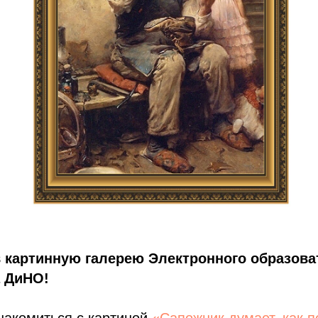
в картинную галерею Электронного образова
а ДиНО!
накомиться с картиной
«Сапожник думает, как п