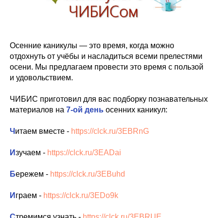
Осенние каникулы — это время, когда можно
отдохнуть от учёбы и насладиться всеми прелестями
осени. Мы предлагаем провести это время с пользой
и удовольствием.
ЧИБИС приготовил для вас подборку познавательных
материалов на
7-ой день
осенних каникул:
Ч
итаем вместе -
https://clck.ru/3EBRnG
И
зучаем -
https://clck.ru/3EADai
Б
ережем -
https://clck.ru/3EBuhd
И
граем -
https://clck.ru/3EDo9k
С
тремимся узнать -
https://clck.ru/3EBRUE