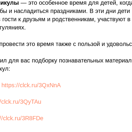
никулы
— это особенное время для детей, когд
ёбы и насладиться праздниками. В эти дни дети
в гости к друзьям и родственникам, участвуют в
гуляниях.
ровести это время также с пользой и удоволь
ил для вас подборку познавательных материа
кул:
-
https://clck.ru/3QxNnA
//clck.ru/3QyTAu
://clck.ru/3R8FDe