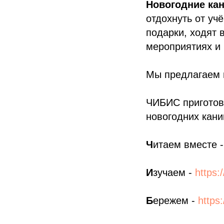
Новогодние ка
отдохнуть от уч
подарки, ходят 
мероприятиях и 
Мы предлагаем п
ЧИБИС приготов
новогодних кани
Ч
итаем вместе 
И
зучаем -
https:
Б
ережем -
https