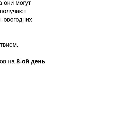
а они могут
 получают
 новогодних
ствием.
лов на
8-ой день