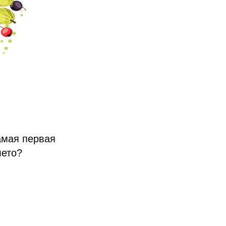
амая первая
лето?