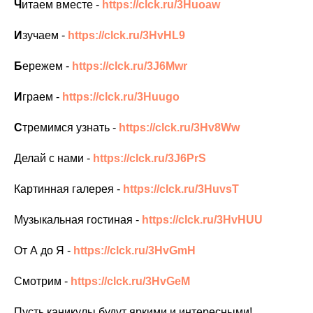
Ч
итаем вместе -
https://clck.ru/3Huoaw
И
зучаем -
https://clck.ru/3HvHL9
Б
ережем -
https://clck.ru/3J6Mwr
И
граем -
https://clck.ru/3Huugo
С
тремимся узнать -
https://clck.ru/3Hv8Ww
Делай с нами -
https://clck.ru/3J6PrS
Картинная галерея -
https://clck.ru/3HuvsT
Музыкальная гостиная -
https://clck.ru/3HvHUU
От А до Я -
https://clck.ru/3HvGmH
Смотрим -
https://clck.ru/3HvGeM
Пусть каникулы будут яркими и интересными!