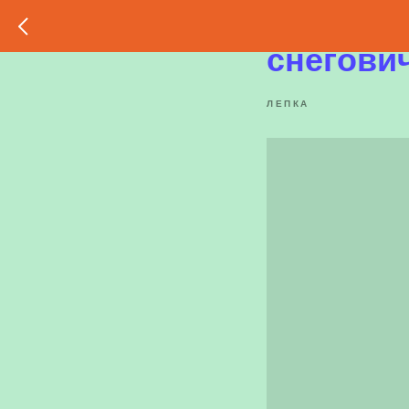
Пластил
снегов
ЛЕПКА