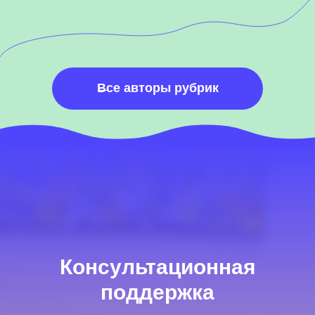
←
Все авторы рубрик
Консультационная
поддержка