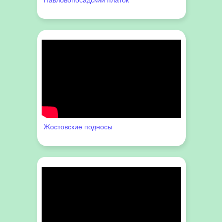
Павловопосадский платок
Жостовские подносы